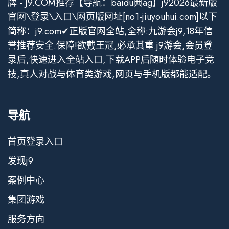
牌 - J9.COM推荐【导航：baidu典ag】j92026最新版
官网\登录\入口\网页版网址[no1-jiuyouhui.com]以下
简称：j9.com✔正版官网全站,全称:九游会j9,18年信
誉推荐安全.保障!欲戴王冠,必承其重.j9游会,会员登
录后,快速进入全站入口,下载APP后随时体验电子竞
技,真人对战与体育类游戏,网页与手机版都能适配。
导航
首页登录入口
发现j9
案例中心
集团游戏
服务方向