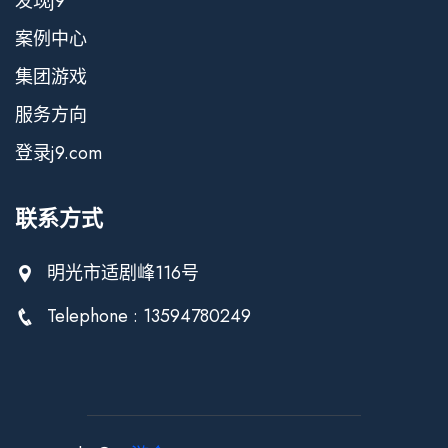
发现j9
案例中心
集团游戏
服务方向
登录j9.com
联系方式
明光市适剧峰116号
Telephone : 13594780249