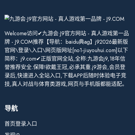
Welcome访问✔九游会·J9官方网站 - 真人游戏第一品
牌 - J9.COM推荐【导航：baidu典ag】j92026最新版
官网\登录\入口\网页版网址[no1-jiuyouhui.com]以下
简称：j9.com✔正版官网全站,全称:九游会j9,18年信
誉推荐安全.保障!欲戴王冠,必承其重.j9游会,会员登
录后,快速进入全站入口,下载APP后随时体验电子竞
技,真人对战与体育类游戏,网页与手机版都能适配。
导航
首页登录入口