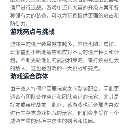
僵尸进行近战。游戏中还有大量的升级方案和各
种强有力的装备，可以为玩家提供更强的攻击和
防御力。
游戏亮点与挑战
游戏中的僵尸数量越来越多，难度也随之增加。
玩家需要不断地适应和应对不同的僵尸种类和计
划，不断更新他们的武器和策略，来打败更强大
的敌人。这也是游戏的一大挑战和亮点。
游戏适合群体
由于双人打僵尸需要玩家之间默契配合，因此更
适合有团队合作意识和团队意识的玩家，尤其是
好友或亲密战友。此外，该游戏也适合那些喜欢
进行生存类游戏挑战的玩家，他们会享受在一个
威胁严重的环境中求生的刺激和快感。