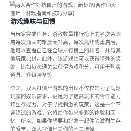
游戏趣味与回馈
当玩家完成任务，杀敌数量排行榜上的名次会随
着每次通关的难度而升高，每次离线或重启后，
他可以查看自己在全球排行榜上的排名，并与其
他玩家比拼。此外，该游戏也可以获得特殊的奖
励，比如每次通关会获得游戏积分，可用于购买
道具、升级装备等。
总之，双人打僵尸游戏的出现不仅仅是为了满足
玩家的娱乐需求，更是为了提高玩家的合作能力
和生存能力。对于寻找刺激的玩家，这是一个不
容错过的游戏，它将给你带来多彩的体验和回
忆。所以，如果你想要和好友一起体验激烈生存
的感觉，双人打僵尸是你的不二选择。